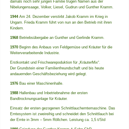
damals noch sehr jungen Familie trugen Namen aus der
Nibelungensaage, Volker, Liesel, Gudrun und Gunther Kramm.
1944
Am 24. Dezember verstirbt Jakob Kramm im Krieg in
Ungarn. Frieda Kramm führt von nun an den Betrieb mit ihren
Kindern.
1968
Betriebsübergabe an Gunther und Gerlinde Kramm.
1970
Beginn des Anbaus von Feldgemüse und Kräuter für die
Weiterverarbeitende Industrie.
Erstkontakt und Frischwarepoduktion für „KräuterMix“.
Der Grundstein einer Familienfreundschaft und bis heute
andauernden Geschäftsbeziehung wird gelegt.
1976
Bau einer Maschinenhalle.
1988
Hallenbau und Inbetriebnahme der ersten
Bandtrocknungsanlage für Kräuter.
Einsatz der ersten gezogenen Schnittlaucherntemaschine. Das
Erntesystem ist zweireihig und schneidet den Schnittlauch bei
der Ernte in 3mm – 5mm Röllchen. Leistung ca. 1,5 t/Std